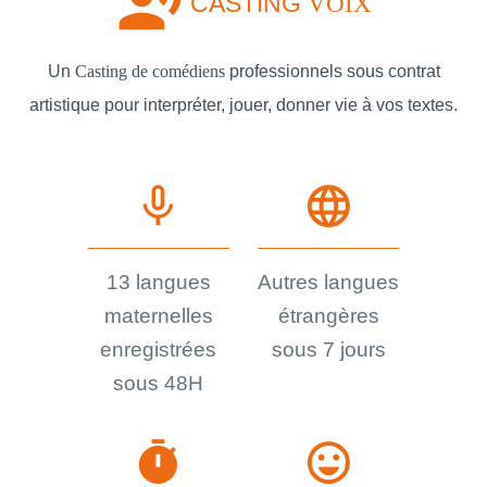
record_voice_over
CASTING
VOIX
Un
Casting de comédiens
professionnels sous contrat
artistique pour interpréter, jouer, donner vie à vos textes.
mic_none
language
13 langues
Autres langues
maternelles
étrangères
enregistrées
sous 7 jours
sous 48H
timer
sentiment_very_satisfied