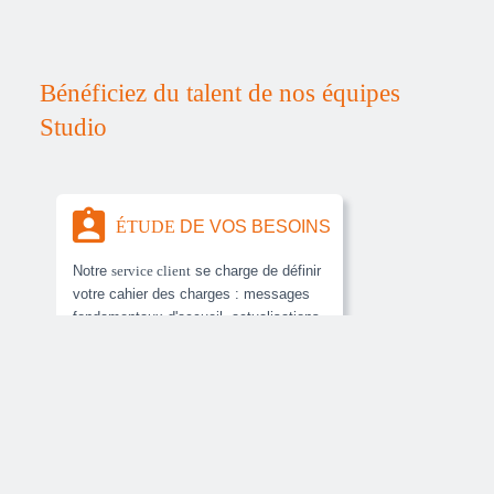
Bénéficiez du talent de nos équipes
Studio
assignment_ind
ÉTUDE
DE VOS BESOINS
Notre
service client
se charge de définir
votre cahier des charges : messages
fondamentaux d'accueil, actualisations,
langues, supports, faisabilité technique
ÊTRE RAPPELÉ
ENVOYER UN MESSAGE
close
... Bénéficiez d'une offre adaptée en
adéquation avec vos besoins.
Service Clients
Pour un premier contact, une nouvelle demande :
05 53 66 30 30
assignment
CONCEPTION
DE VOS