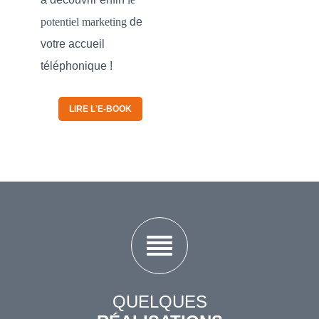
potentiel marketing
de
votre accueil
téléphonique !
LIRE L'E-BOOK
reorder
QUELQUES