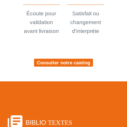
Écoute pour
Satisfait ou
validation
changement
avant livraison
d'interprète
Consulter notre casting
library_books
BIBLIO
TEXTES