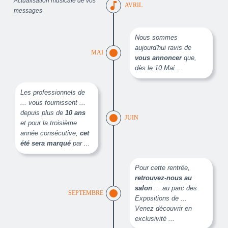
Actualisation musicale de vos
music_note
AVRIL
messages
Nous sommes
aujourd'hui ravis de
MAI
vous annoncer
que,
dès le 10 Mai ...
Les professionnels de
... vous fournissent ...
depuis plus de
10 ans
JUIN
et pour la troisième
année consécutive,
cet
été sera marqué
par ...
Pour cette rentrée,
retrouvez-nous au
salon
... au parc des
SEPTEMBRE
Expositions de ...
Venez découvrir en
exclusivité ...