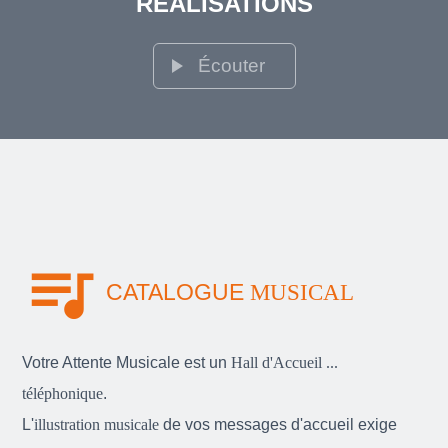
RÉALISATIONS
play_arrow
Écouter
queue_music
CATALOGUE
MUSICAL
Votre Attente Musicale est un
Hall d'Accueil ...
téléphonique
.
L'
illustration musicale
de vos messages d'accueil exige